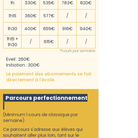
1h
330€
535€
783€
820€
1h15
360€
577€
/
/
1h30
400€
659€
916€
940€
1h15 +
/
615€
/
/
1h30
*cours par semaine
Eveil : 260€
Initiation : 300€
Le paiement des abonnements se fait
directement à l'école.
Parcours perfectionnement
(Minimum 1 cours de classique par
semaine)
Ce parcours s'adresse aux élèves qui
souhaitent aller plus loin, tant sur le