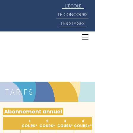
L'ÉCOLE
LE CONCOURS
LES STAGES
TARIFS
Abonnement annuel
1
2
3
4
COURS*
COURS*
COURS*
COURS+*