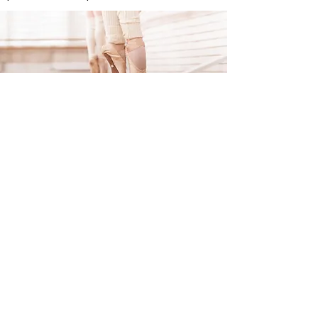
LOCATION DE
SALLE
A la recherche d'un espace pour
vos activités de bien-être,
contactez-nous pour en
discuter...
LOCATION : à partir de 20€